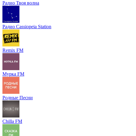
Радио Твоя волна
Радио Cassiopeia Station
Remix FM
Мурка FM
Родные Песни
Chilla FM