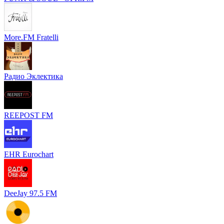
More.FM Fratelli
Радио Эклектика
REEPOST FM
EHR Eurochart
DeeJay 97.5 FM