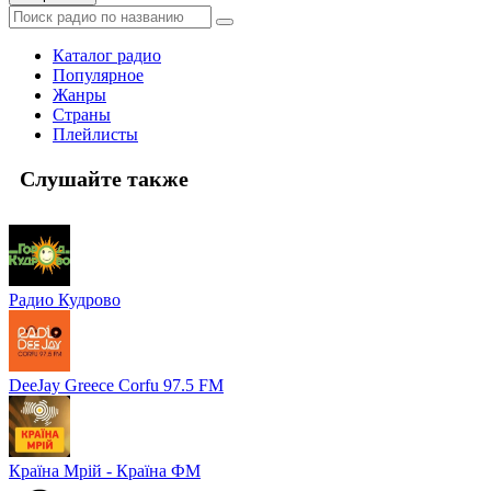
Каталог радио
Популярное
Жанры
Страны
Плейлисты
Слушайте также
Радио Кудрово
DeeJay Greece Corfu 97.5 FM
Країна Мрій - Країна ФМ