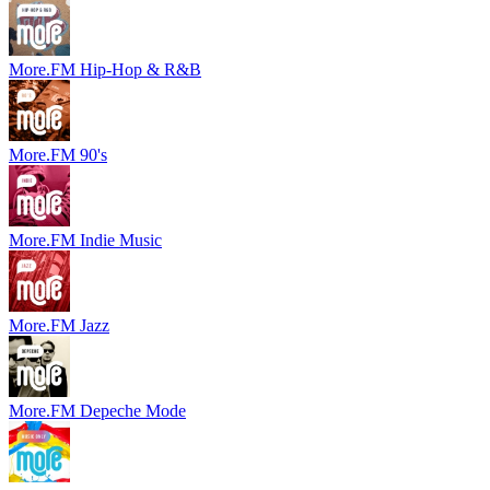
More.FM Hip-Hop & R&B
More.FM 90's
More.FM Indie Music
More.FM Jazz
More.FM Depeche Mode