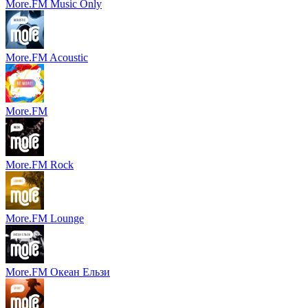
More.FM Music Only
More.FM Acoustic
More.FM
More.FM Rock
More.FM Lounge
More.FM Океан Ельзи