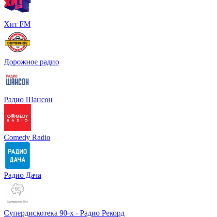
Хит FM
Дорожное радио
Радио Шансон
Comedy Radio
Радио Дача
Супердискотека 90-х - Радио Рекорд