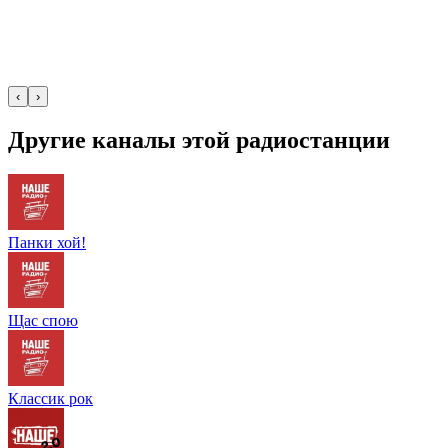
‹
›
Другие каналы этой радиостанции
Панки хой!
Щас спою
Классик рок