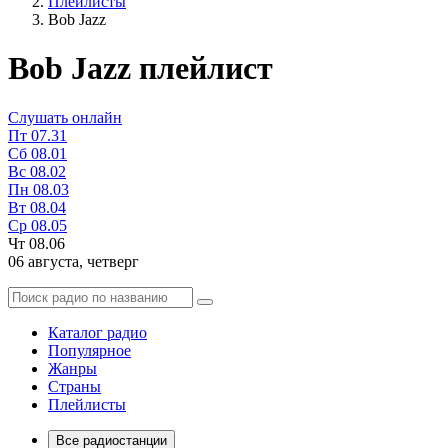
Плейлисты
Bob Jazz
Bob Jazz плейлист
Слушать онлайн
Пт
07.31
Сб
08.01
Вс
08.02
Пн
08.03
Вт
08.04
Ср
08.05
Чт
08.06
06 августа,
четверг
Каталог радио
Популярное
Жанры
Страны
Плейлисты
Все радиостанции