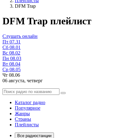
Плейлисты
DFM Trap
DFM Trap плейлист
Слушать онлайн
Пт
07.31
Сб
08.01
Вс
08.02
Пн
08.03
Вт
08.04
Ср
08.05
Чт
08.06
06 августа,
четверг
Каталог радио
Популярное
Жанры
Страны
Плейлисты
Все радиостанции