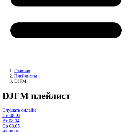
Главная
Плейлисты
DJFM
DJFM плейлист
Слушать онлайн
Пн
08.03
Вт
08.04
Ср
08.05
Чт
08.06