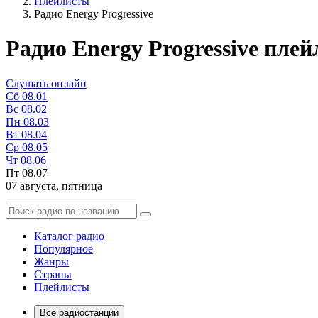
Плейлисты
Радио Energy Progressive
Радио Energy Progressive плей
Слушать онлайн
Сб
08.01
Вс
08.02
Пн
08.03
Вт
08.04
Ср
08.05
Чт
08.06
Пт
08.07
07 августа,
пятница
Каталог радио
Популярное
Жанры
Страны
Плейлисты
Все радиостанции