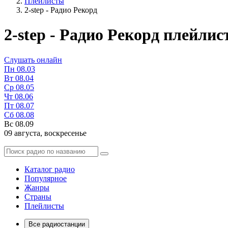
Плейлисты
2-step - Радио Рекорд
2-step - Радио Рекорд плейлис
Слушать онлайн
Пн
08.03
Вт
08.04
Ср
08.05
Чт
08.06
Пт
08.07
Сб
08.08
Вс
08.09
09 августа,
воскресенье
Каталог радио
Популярное
Жанры
Страны
Плейлисты
Все радиостанции