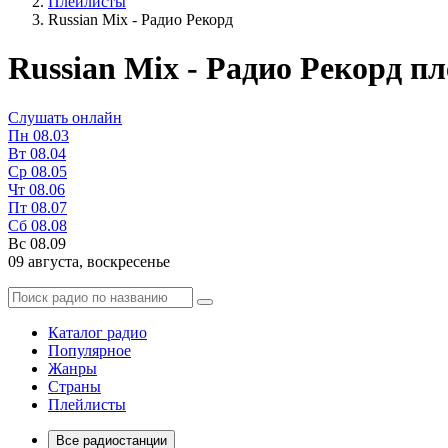
Плейлисты
Russian Mix - Радио Рекорд
Russian Mix - Радио Рекорд п
Слушать онлайн
Пн
08.03
Вт
08.04
Ср
08.05
Чт
08.06
Пт
08.07
Сб
08.08
Вс
08.09
09 августа,
воскресенье
Каталог радио
Популярное
Жанры
Страны
Плейлисты
Все радиостанции