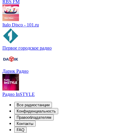
RBS FM
Italo Disco - 101.ru
Первое городское радио
Дарик Радио
Радио InSTYLE
Все радиостанции
Конфиденциальность
Правообладателям
Контакты
FAQ