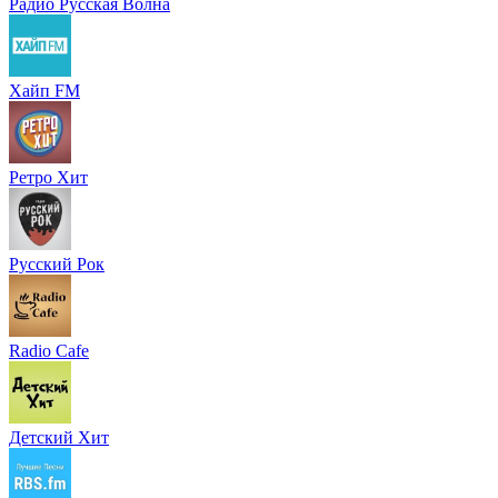
Радио Русская Волна
Хайп FM
Ретро Хит
Русский Рок
Radio Cafe
Детский Хит