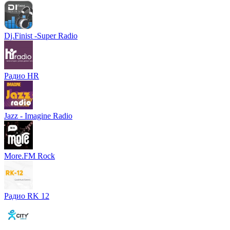
Dj.Finist -Super Radio
Радио HR
Jazz - Imagine Radio
More.FM Rock
Радио RK 12