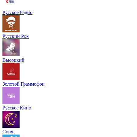
Русское Радио
Русский Рок
Высоцкий
Золотой Граммофон
Русское Кино
Соня