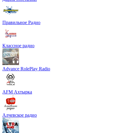
Правильное Радио
Классное радио
Advance RolePlay Radio
AFM Ахтырка
Алчевское радио