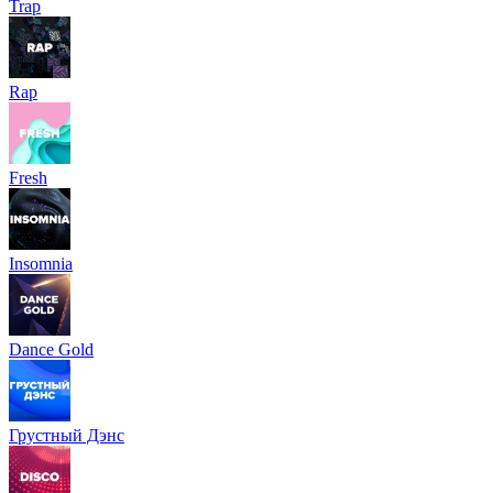
Trap
Rap
Fresh
Insomnia
Dance Gold
Грустный Дэнс