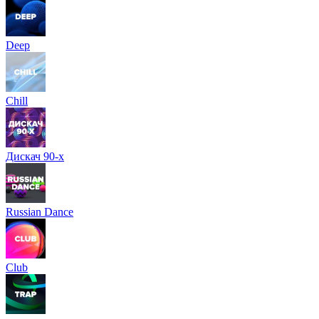
Deep
Chill
Дискач 90-х
Russian Dance
Club