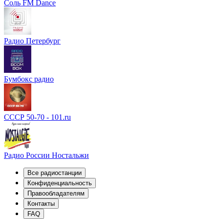
Соль FM Dance
Радио Петербург
Бумбокс радио
СССР 50-70 - 101.ru
Радио России Ностальжи
Все радиостанции
Конфиденциальность
Правообладателям
Контакты
FAQ