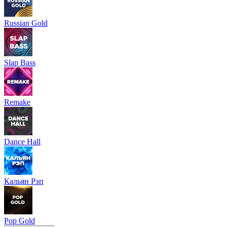
Russian Gold
Slap Bass
Remake
Dance Hall
Кальян Рэп
Pop Gold