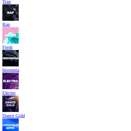
Trap
Rap
Fresh
Insomnia
Electro
Dance Gold