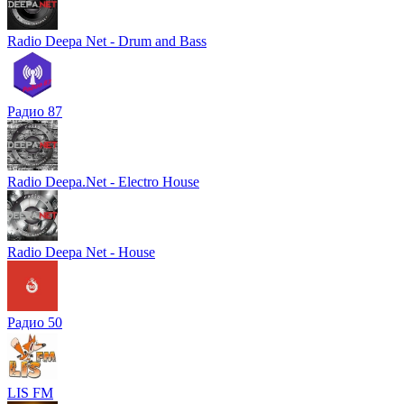
Radio Deepa Net - Drum and Bass
Радио 87
Radio Deepa.Net - Electro House
Radio Deepa Net - House
Радио 50
LIS FM