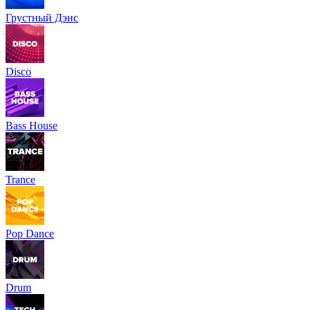
Грустный Дэнс
Disco
Bass House
Trance
Pop Dance
Drum