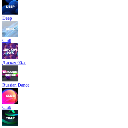
Deep
Chill
Дискач 90-х
Russian Dance
Club