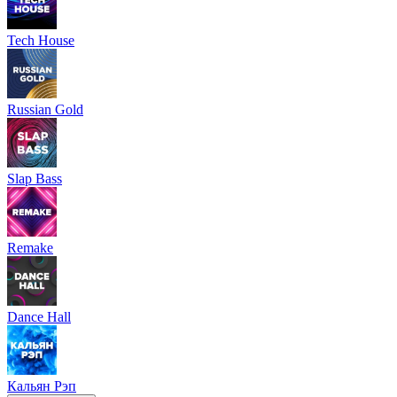
Tech House
Russian Gold
Slap Bass
Remake
Dance Hall
Кальян Рэп