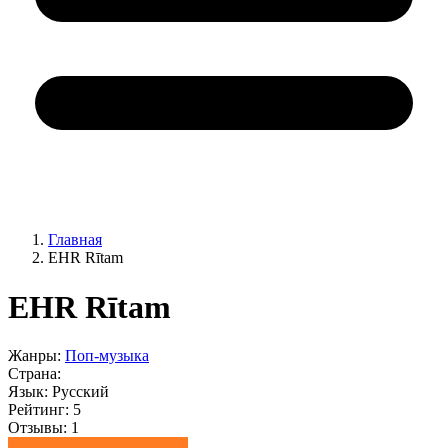
Главная
EHR Rītam
EHR Rītam
Жанры:
Поп-музыка
Страна:
Язык:
Русский
Рейтинг:
5
Отзывы:
1