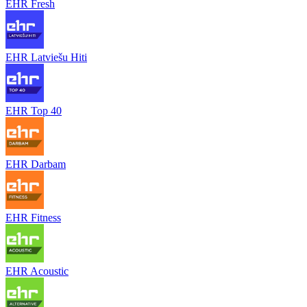
EHR Fresh
EHR Latviešu Hiti
EHR Top 40
EHR Darbam
EHR Fitness
EHR Acoustic