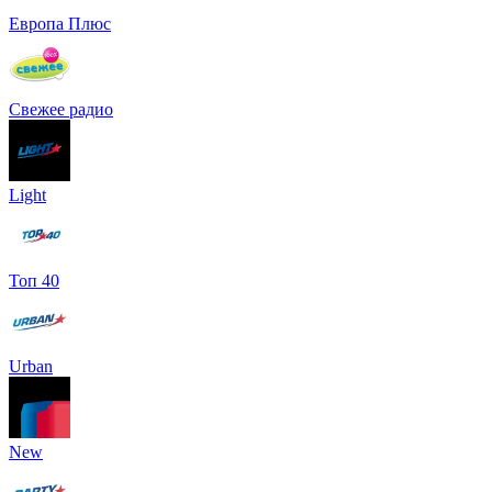
Европа Плюс
Свежее радио
Light
Топ 40
Urban
New