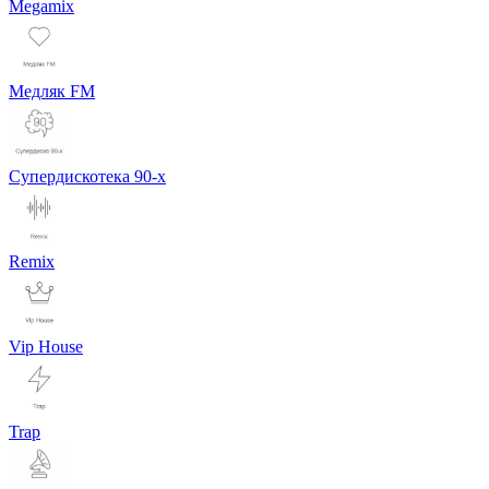
Megamix
Медляк FM
Супердискотека 90-х
Remix
Vip House
Trap