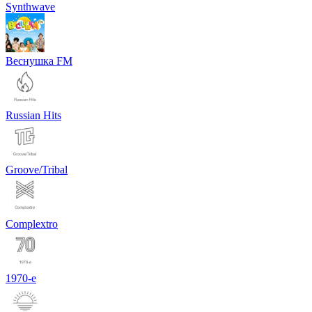
Synthwave
Веснушка FM
Russian Hits
Groove/Tribal
Complextro
1970-е