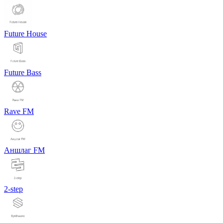
Future House
Future Bass
Rave FM
Аншлаг FM
2-step