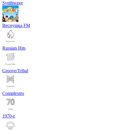
Synthwave
Веснушка FM
Russian Hits
Groove/Tribal
Complextro
1970-е