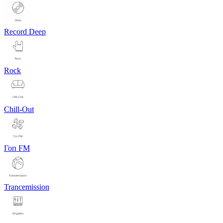
Record Deep
Rock
Chill-Out
Гоп FM
Trancemission