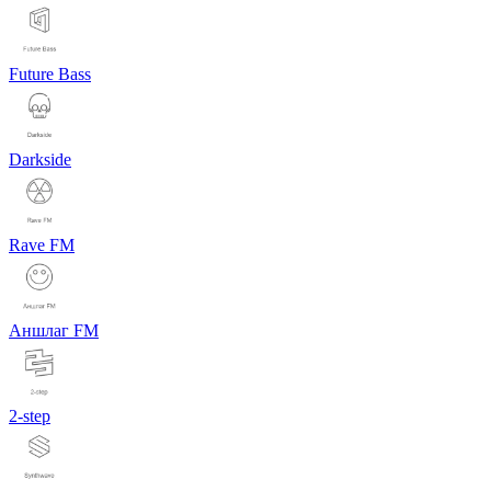
Future Bass
Darkside
Rave FM
Аншлаг FM
2-step