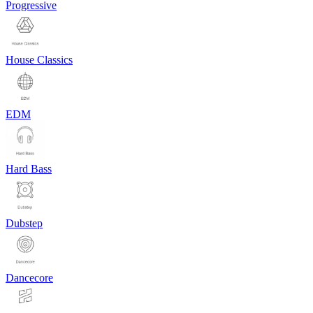
Progressive
House Classics
EDM
Hard Bass
Dubstep
Dancecore