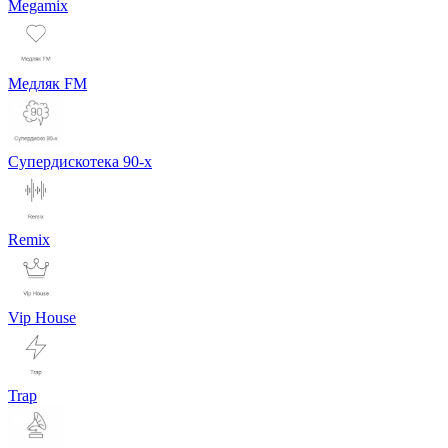
Megamix
Медляк FM
Супердискотека 90-х
Remix
Vip House
Trap