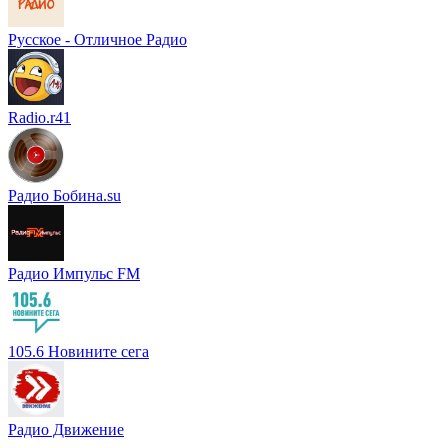
Русское - Отличное Радио
Radio.r41
Радио Бобина.su
Радио Импульс FM
105.6 Новините сега
Радио Движение