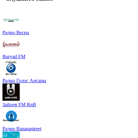
Радио Весна
Buryad FM
Радио Голос Ангары
Зайцев FM RnB
Радио Bananastreet