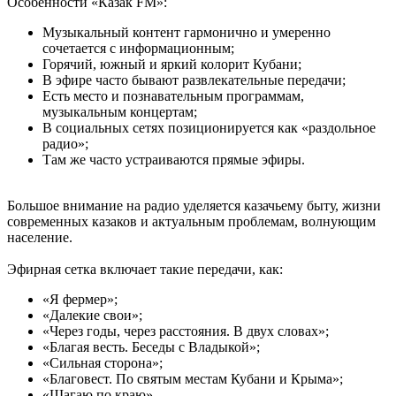
Особенности «Казак FM»:
Музыкальный контент гармонично и умеренно
сочетается с информационным;
Горячий, южный и яркий колорит Кубани;
В эфире часто бывают развлекательные передачи;
Есть место и познавательным программам,
музыкальным концертам;
В социальных сетях позиционируется как «раздольное
радио»;
Там же часто устраиваются прямые эфиры.
Большое внимание на радио уделяется казачьему быту, жизни
современных казаков и актуальным проблемам, волнующим
население.
Эфирная сетка включает такие передачи, как:
«Я фермер»;
«Далекие свои»;
«Через годы, через расстояния. В двух словах»;
«Благая весть. Беседы с Владыкой»;
«Сильная сторона»;
«Благовест. По святым местам Кубани и Крыма»;
«Шагаю по краю».