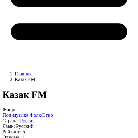
Главная
Казак FM
Казак FM
Жанры:
Поп-музыка
Фолк/Этно
Страна:
Россия
Язык:
Русский
Рейтинг:
5
Отзывы:
1