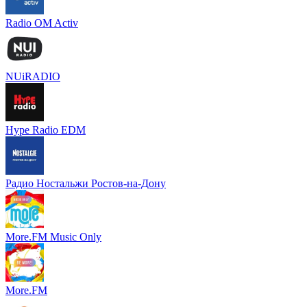
Radio OM Activ
NUiRADIO
Hype Radio EDM
Радио Ностальжи Ростов-на-Дону
More.FM Music Only
More.FM