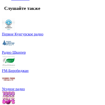
Слушайте также
Первое Кунгурское радио
Радио Шкипер
FM-Биробиджан
Уездное радио