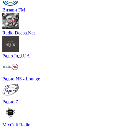
Визави FM
Radio Deepa.Net
Радіо Інді.UA
Радио NS - Lounge
Радио 7
MixCult Radio