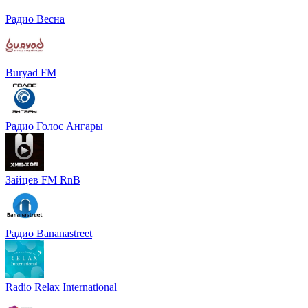
Радио Весна
Buryad FM
Радио Голос Ангары
Зайцев FM RnB
Радио Bananastreet
Radio Relax International