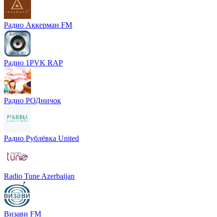
Радио Аккерман FM
Радио 1PVK RAP
Радио РОДничок
Радио Рублёвка United
Radio Tune Azerbaijan
Визави FM