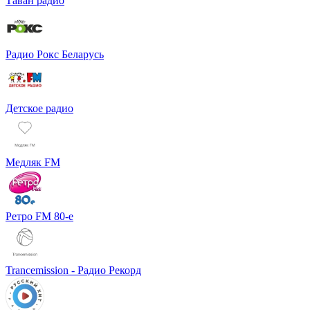
Таван радио
Радио Рокс Беларусь
Детское радио
Медляк FM
Ретро FM 80-е
Trancemission - Радио Рекорд