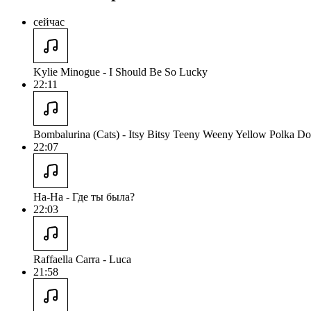
сейчас
Kylie Minogue - I Should Be So Lucky
22:11
Bombalurina (Cats) - Itsy Bitsy Teeny Weeny Yellow Polka Do
22:07
На-На - Где ты была?
22:03
Raffaella Carra - Luca
21:58