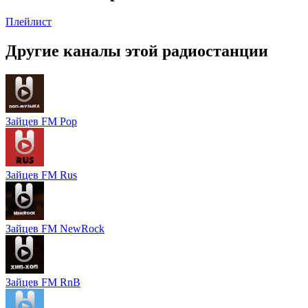
Плейлист
Другие каналы этой радиостанции
Зайцев FM Pop
Зайцев FM Rus
Зайцев FM NewRock
Зайцев FM RnB